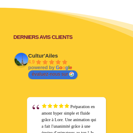
DERNIERS AVIS CLIENTS
Cultur'Ailes
4.9
powered by
G
o
o
g
l
e
évaluez-nous sur
Préparation en
amont hyper simple et fluide
grâce à Lore. Une animation qui
a fait l'unanimité grâce à une
équipe d'animateurs au top ! Je