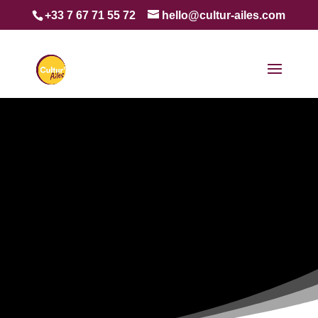
+33 7 67 71 55 72
hello@cultur-ailes.com
METTEZ UNE DOSE DE
CRÉATIVITÉ ET DE
CULTURE AU COEUR DE
VOTRE ENTREPRISE
AU TRAVERS DE TEAM-BUILDING
ARTISTIQUES ET CULTURELS