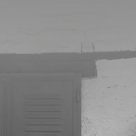
Vous avez une idée, un projet, une envie, un
rêve… Parlons-en ! Je saurai adapter mes
solutions à vos objectifs, besoins et attentes.